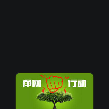
17
小
双
2+7+8=17
16
小
双
5+8+3=16
11
小
双
3+6+2=11
19
大
双
6+4+9=19
11
大
单
2+9+0=11
14
大
单
0+5+9=14
15
小
单
8+1+6=15
19
小
单
9+4+6=19
19
大
双