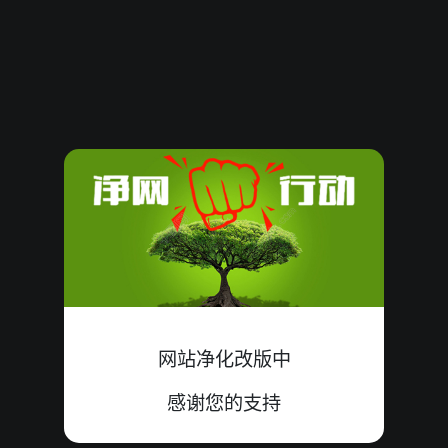
61291
12
大
单
错
2+7+3=12
61290
14
小
双
中
3+5+6=14
61289
10
小
单
中
8+1+1=10
61288
22
小
双
中
7+6+9=22
61287
05
小
双
中
0+1+4=05
61286
17
大
双
中
6+9+2=17
61285
12
大
单
错
5+7+0=12
网站净化改版中
61284
15
小
单
中
5+6+4=15
感谢您的支持
61283
17
小
双
错
8+7+2=17