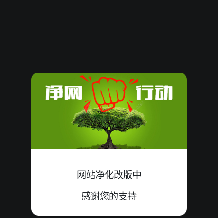
115044620
08
大
单
错
3+4+1=08
115044619
15
大
双
中
8+5+2=15
115044618
23
小
双
错
8+8+7=23
115044617
13
小
单
中
6+4+3=13
115044616
17
小
单
中
9+6+2=17
115044615
14
大
双
中
1+5+8=14
115044614
16
小
双
中
9+1+6=16
网站净化改版中
115044613
21
大
单
中
8+9+4=21
感谢您的支持
115044612
08
大
单
错
3+4+1=08