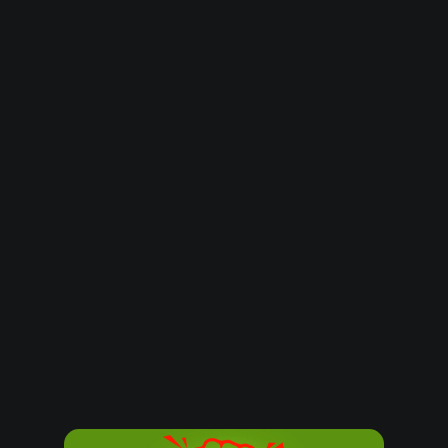
115044215
小单
大双
中
1+8+5=14
14
115044214
11
大单
小双
错
4+1+6=11
115044213
大单
小双
错
8+1+4=13
13
115044212
大双
小单
中
5+1+7=13
13
115044211
大单
小双
错
4+2+8=14
14
115044210
大双
小单
错
1+1+8=10
10