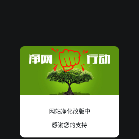
61823
18
小双
大单
错
9+1+8=18
61822
17
大双
小单
错
9+7+1=17
61821
04
小双
大单
中
4+0+0=04
61820
15
大单
小双
中
3+8+4=15
61819
21
大双
小单
错
7+9+5=21
61818
18
小单
大双
中
9+2+7=18
61817
13
大单
小双
错
3+1+9=13
网站净化改版中
61816
14
大双
小单
中
6+5+3=14
感谢您的支持
61815
13
小双
大单
错
7+1+5=13