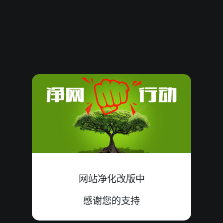
62423
15
大单
小双
中
8+3+4=15
62422
11
大单
小双
错
4+7+0=11
62421
14
小双
大单
错
4+9+1=14
62420
13
大单
小双
错
7+1+5=13
62419
08
小双
大单
中
5+0+3=08
62418
17
小双
大单
中
7+2+8=17
62417
18
小单
大双
中
8+5+5=18
网站净化改版中
62416
13
大单
小双
错
6+5+2=13
感谢您的支持
62415
10
小双
大单
中
6+1+3=10