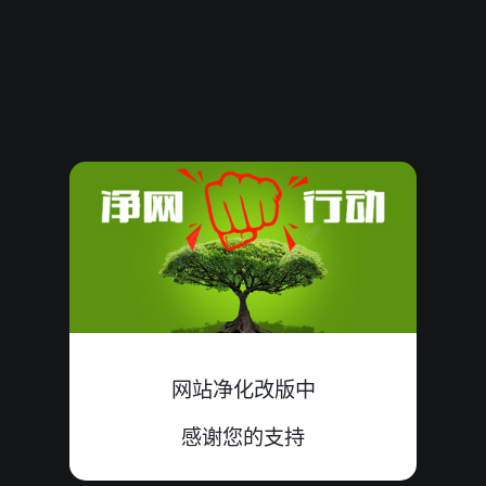
115044984
15
单
中
7+7+1=15
115044983
18
双
中
8+2+8=18
115044982
17
小
错
8+6+3=17
115044981
07
大
错
4+1+2=07
115044980
13
小
中
2+6+5=13
115044979
15
双
错
0+6+9=15
115044978
16
单
错
2+5+9=16
网站净化改版中
115044977
12
小
中
5+3+4=12
感谢您的支持
115044976
15
双
错
0+8+7=15