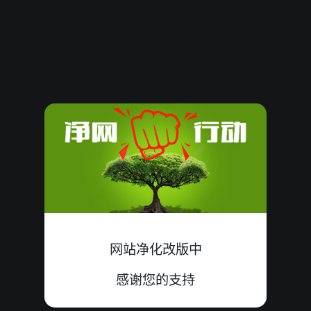
115044417
19
大
中
7+9+3=19
115044416
14
小
错
9+5+0=14
115044415
08
小
中
2+3+3=08
115044414
21
小
错
6+8+7=21
115044413
10
大
错
0+3+7=10
115044412
16
小
错
9+6+1=16
115044411
12
大
错
6+1+5=12
网站净化改版中
115044410
12
小
中
6+2+4=12
感谢您的支持
115044409
11
小
中
4+0+7=11