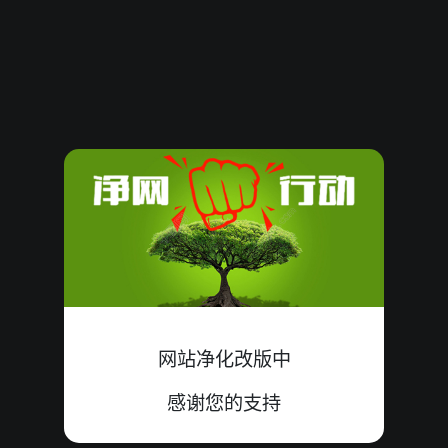
08061234
13
小
双
中
5+7+1=13
08061233
07
大
单
中
3+3+1=07
08061232
17
小
双
错
0+9+8=17
08061231
11
大
双
错
8+2+1=11
08061230
07
大
单
中
5+1+1=07
08061229
12
小
单
中
1+3+8=12
08061228
08
小
单
中
0+8+0=08
网站净化改版中
08061227
10
小
单
中
0+6+4=10
感谢您的支持
08061226
20
大
单
中
9+8+3=20