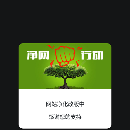
08081336
16
大
中
9+7+0=16
08081335
10
单
错
4+1+5=10
08081334
07
大
错
0+3+4=07
08081333
20
大
中
7+4+9=20
08081332
10
大
错
1+3+6=10
08081331
12
双
中
7+4+1=12
08081330
08
小
中
3+4+1=08
网站净化改版中
08081329
13
大
错
5+6+2=13
感谢您的支持
08081328
10
单
错
1+8+1=10