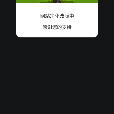
2+6+9=17
10
双
1+1+8=10
网站净化改版中
19
单
3+7+9=19
感谢您的支持
12
单
2+7+3=12
17
双
5+3+9=17
22
双
5+9+8=22
17
双
8+4+5=17
12
单
6+3+3=12
14
双
6+5+3=14